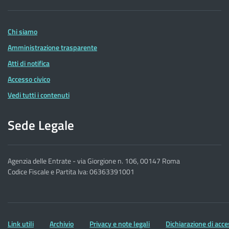
delle
Entrate
Chi siamo
Amministrazione trasparente
Atti di notifica
Accesso civico
Vedi tutti i contenuti
Sede Legale
Agenzia delle Entrate - via Giorgione n. 106, 00147 Roma
Codice Fiscale e Partita Iva: 06363391001
Altre
Link utili
Archivio
Privacy e note legali
Dichiarazione di acce