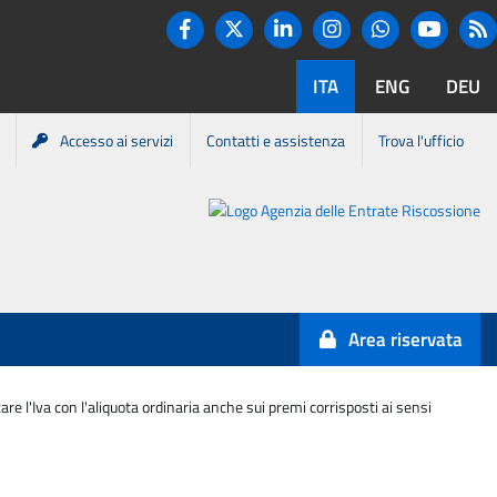
Twitter
R
Facebook
Linkedin
Instagram
You tube
Whatsapp
ITA
ENG
DEU
Accesso ai servizi
Contatti e assistenza
Trova l'ufficio
Portale
Agenzia
Entrate-
Area riservata
Riscossione
care l'Iva con l'aliquota ordinaria anche sui premi corrisposti ai sensi