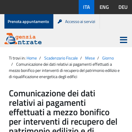
Salta
Lingue
ITA
ENG
DEU
al
disponibili:
contenuto
Menu
Prenota appuntamento
Accesso ai servizi
di
servizio
Apri
menu
Menu
Portale
princip
Agenzia
principale
Ti trovi in:
Home
Scadenzario Fiscale
Mese
Giorno
Entrate
Comunicazione dei dati relativi ai pagamenti effettuati a
mezzo bonifico per interventi di recupero del patrimonio edilizio e
di riqualificazione energetica degli edifici
Comunicazione dei dati
relativi ai pagamenti
effettuati a mezzo bonifico
per interventi di recupero del
patrimonio edilizio e di