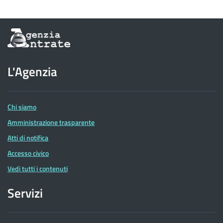
Informazioni
sul
sito
dell'Agenzia
L'Agenzia
delle
Entrate
Chi siamo
Amministrazione trasparente
Atti di notifica
Accesso civico
Vedi tutti i contenuti
Servizi