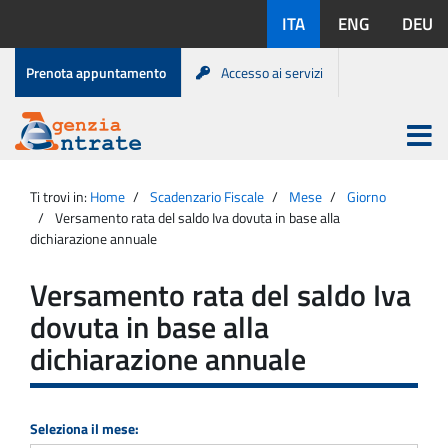
Salta
Lingue
ITA
ENG
DEU
al
disponibili:
contenuto
Menu
Prenota appuntamento
Accesso ai servizi
di
servizio
Apri
menu
Menu
Portale
princip
Agenzia
principale
Ti trovi in:
Home
Scadenzario Fiscale
Mese
Giorno
Entrate
Versamento rata del saldo Iva dovuta in base alla
dichiarazione annuale
Versamento rata del saldo Iva
dovuta in base alla
dichiarazione annuale
Seleziona il mese: