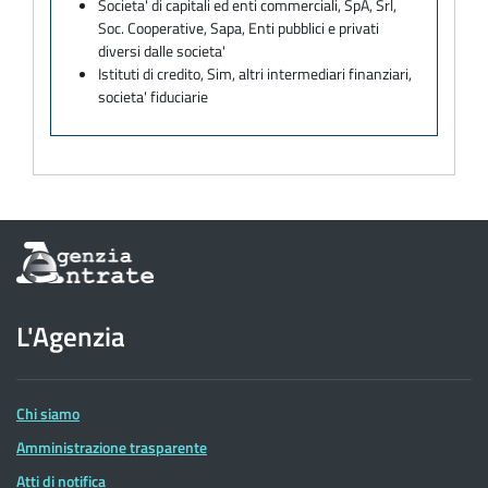
Societa' di capitali ed enti commerciali, SpA, Srl,
Soc. Cooperative, Sapa, Enti pubblici e privati
diversi dalle societa'
Istituti di credito, Sim, altri intermediari finanziari,
societa' fiduciarie
Informazioni
sul
sito
dell'Agenzia
L'Agenzia
delle
Entrate
Chi siamo
Amministrazione trasparente
Atti di notifica