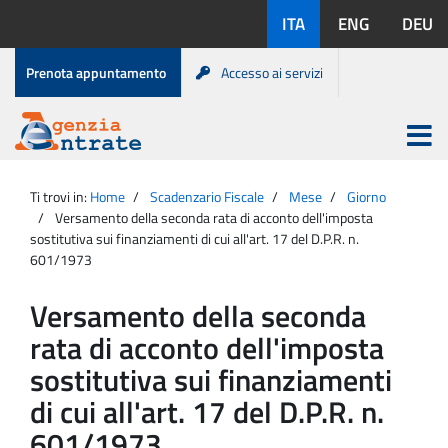
Salta
Lingue
ITA
ENG
DEU
al
disponibili:
contenuto
Menu
Prenota appuntamento
Accesso ai servizi
di
servizio
Apri
menu
Menu
Portale
princip
Agenzia
principale
Ti trovi in:
Home
Scadenzario Fiscale
Mese
Giorno
Entrate
Versamento della seconda rata di acconto dell'imposta
sostitutiva sui finanziamenti di cui all'art. 17 del D.P.R. n.
601/1973
Versamento della seconda
rata di acconto dell'imposta
sostitutiva sui finanziamenti
di cui all'art. 17 del D.P.R. n.
601/1973