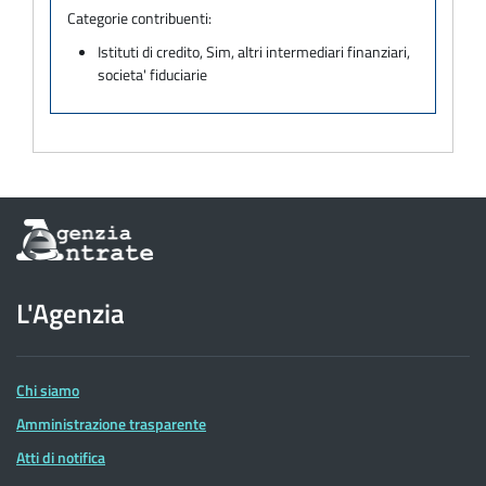
Categorie contribuenti:
Istituti di credito, Sim, altri intermediari finanziari,
societa' fiduciarie
Informazioni
sul
sito
dell'Agenzia
L'Agenzia
delle
Entrate
Chi siamo
Amministrazione trasparente
Atti di notifica