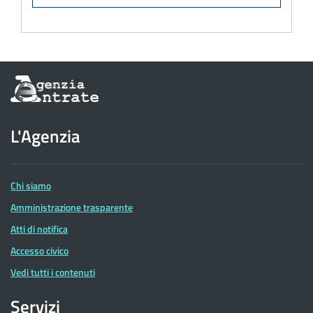
Informazioni
sul
sito
dell'Agenzia
L'Agenzia
delle
Entrate
Chi siamo
Amministrazione trasparente
Atti di notifica
Accesso civico
Vedi tutti i contenuti
Servizi