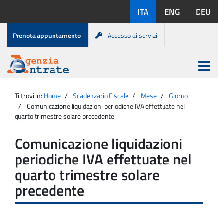
Salta
Lingue
ITA
ENG
DEU
al
disponibili:
contenuto
Menu
Prenota appuntamento
Accesso ai servizi
di
servizio
Apri
menu
Menu
Portale
princip
Agenzia
principale
Ti trovi in:
Home
Scadenzario Fiscale
Mese
Giorno
Entrate
Comunicazione liquidazioni periodiche IVA effettuate nel
quarto trimestre solare precedente
Comunicazione liquidazioni
periodiche IVA effettuate nel
quarto trimestre solare
precedente