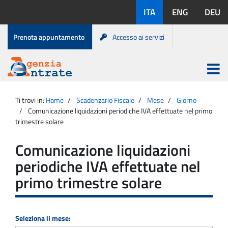
Salta
Lingue
ITA
ENG
DEU
al
disponibili:
contenuto
Menu
Prenota appuntamento
Accesso ai servizi
di
servizio
Apri
menu
Menu
Portale
princip
Agenzia
principale
Ti trovi in:
Home
Scadenzario Fiscale
Mese
Giorno
Entrate
Comunicazione liquidazioni periodiche IVA effettuate nel primo
trimestre solare
Comunicazione liquidazioni
periodiche IVA effettuate nel
primo trimestre solare
Seleziona il mese: