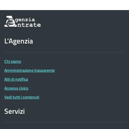
Informazioni
sul
sito
dell'Agenzia
L'Agenzia
delle
Entrate
Chi siamo
Amministrazione trasparente
Atti di notifica
Accesso civico
Vedi tutti i contenuti
Servizi