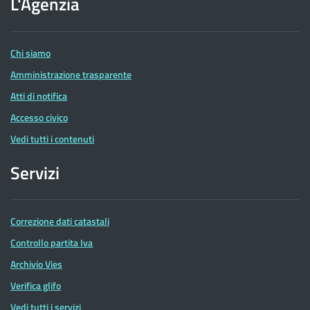
L'Agenzia
delle
Entrate
Chi siamo
Amministrazione trasparente
Atti di notifica
Accesso civico
Vedi tutti i contenuti
Servizi
Correzione dati catastali
Controllo partita Iva
Archivio Vies
Verifica glifo
Vedi tutti i servizi