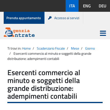
Salta
Lingue
ITA
ENG
DEU
al
disponibili:
contenuto
Menu
Prenota appuntamento
Accesso ai servizi
di
servizio
Apri
menu
Menu
Portale
princip
Agenzia
principale
Ti trovi in:
Home
Scadenzario Fiscale
Mese
Giorno
Entrate
Esercenti commercio al minuto e soggetti della grande
distribuzione: adempimenti contabili
Esercenti commercio al
minuto e soggetti della
grande distribuzione:
adempimenti contabili