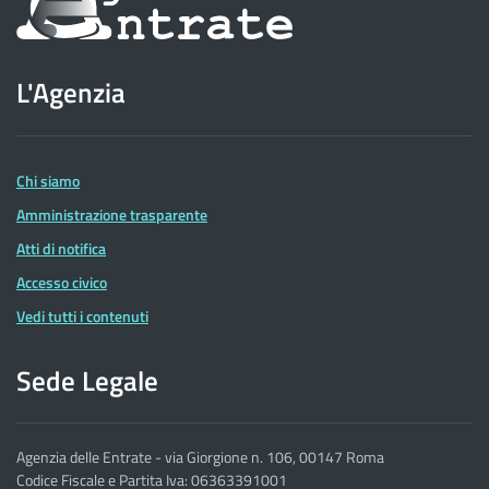
sul
sito
L'Agenzia
dell'Agenzia
delle
Entrate
Chi siamo
Amministrazione trasparente
Atti di notifica
Accesso civico
Vedi tutti i contenuti
Sede Legale
Agenzia delle Entrate - via Giorgione n. 106, 00147 Roma
Codice Fiscale e Partita Iva: 06363391001