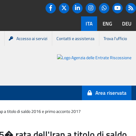
Twitter
R
Facebook
Linkedin
Instagram
You tube
Whatsapp
ITA
ENG
DEU
Accesso ai servizi
Contatti e assistenza
Trova l'ufficio
Portale
Agenzia
Entrate-
Area riservata
Riscossione
ap a titolo di saldo 2016 e primo acconto 2017
� rata dell'Irap a titolo di saldo