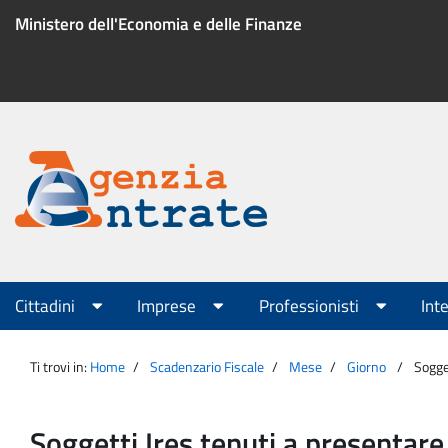
Salta
Ministero dell'Economia e delle Finanze
al
contenuto
Menu
di
servizio
Portale
Agenzia
Menu
Cittadini
Imprese
Professionisti
Int
principale
Entrate
Ti trovi in:
Home
Scadenzario Fiscale
Mese
Giorno
Sogge
Soggetti Ires tenuti a presentare