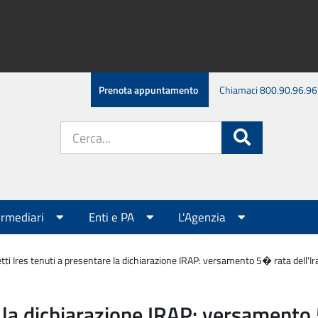
Prenota appuntamento
Chiamaci 800.90.96.96
Cerca
Cerca
nel
sito:
ermediari
Enti e PA
L'Agenzia
tti Ires tenuti a presentare la dichiarazione IRAP: versamento 5� rata dell'Ir
 la dichiarazione IRAP: versamento 5