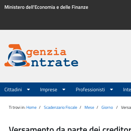
Salta
Ministero dell'Economia e delle Finanze
al
contenuto
Menu
di
servizio
Portale
Agenzia
Menu
Cittadini
Imprese
Professionisti
Int
principale
Entrate
Ti trovi in:
Home
Scadenzario Fiscale
Mese
Giorno
Versam
Versamento da parte dei creditori