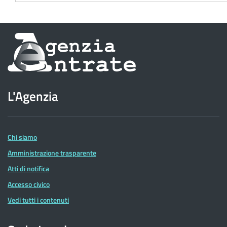
Informazioni
sul
sito
L'Agenzia
dell'Agenzia
delle
Entrate
Chi siamo
Amministrazione trasparente
Atti di notifica
Accesso civico
Vedi tutti i contenuti