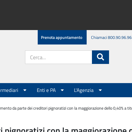
Prenota appuntamento
Chiamaci 800.90.96.96
Cerca
Cerca
nel
sito:
ermediari
Enti e PA
L'Agenzia
ento da parte dei creditori pignoratizi con la maggiorazione dello 0,40% a tito
 pignoratizi con la maggiorazione de