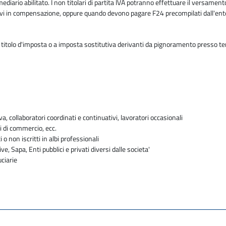
mediario abilitato. I non titolari di partita IVA potranno effettuare il versam
butivi in compensazione, oppure quando devono pagare F24 precompilati dall'en
 titolo d'imposta o a imposta sostitutiva derivanti da pignoramento presso ter
va, collaboratori coordinati e continuativi, lavoratori occasionali
i di commercio, ecc.
i o non iscritti in albi professionali
ve, Sapa, Enti pubblici e privati diversi dalle societa'
uciarie