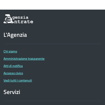
Informazioni
sul
sito
dell'Agenzia
L'Agenzia
delle
Entrate
Chi siamo
Amministrazione trasparente
Atti di notifica
Accesso civico
Vedi tutti i contenuti
Servizi