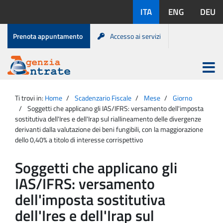
Salta
Lingue
ITA
ENG
DEU
al
disponibili:
contenuto
Menu
Prenota appuntamento
Accesso ai servizi
di
servizio
Apri
menu
Menu
Portale
princip
Agenzia
principale
Ti trovi in:
Home
Scadenzario Fiscale
Mese
Giorno
Entrate
Soggetti che applicano gli IAS/IFRS: versamento dell'imposta
sostitutiva dell'Ires e dell'Irap sul riallineamento delle divergenze
derivanti dalla valutazione dei beni fungibili, con la maggiorazione
dello 0,40% a titolo di interesse corrispettivo
Soggetti che applicano gli
IAS/IFRS: versamento
dell'imposta sostitutiva
dell'Ires e dell'Irap sul