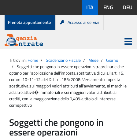
Salta
Lingue
ITA
ENG
DEU
al
disponibili:
contenuto
Menu
Prenota appuntamento
Accesso ai servizi
di
servizio
Apri
menu
Menu
Portale
princip
Agenzia
principale
Ti trovi in:
Home
Scadenzario Fiscale
Mese
Giorno
Entrate
Soggetti che pongono in essere operazioni straordinarie che
optano per l'applicazione dell'imposta sostitutiva di cui all'art. 15,
commi 10-11-12, del D. L. n. 185/2008: Versamento imposta
sostitutiva sui maggiori valori attribuiti all'avviamento, ai marchi e
ad altre attivit� immateriali e sui maggiori valori attribuiti ai
crediti, con la maggiorazione dello 0,40% a titolo di interesse
corrispettivo
Soggetti che pongono in
essere operazioni