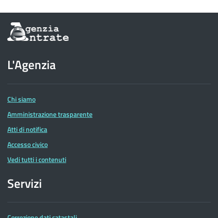
Informazioni
sul
sito
dell'Agenzia
L'Agenzia
delle
Entrate
Chi siamo
Amministrazione trasparente
Atti di notifica
Accesso civico
Vedi tutti i contenuti
Servizi
Correzione dati catastali