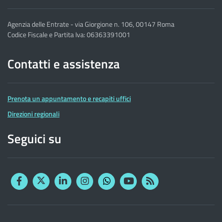
Agenzia delle Entrate - via Giorgione n. 106, 00147 Roma
Codice Fiscale e Partita Iva: 06363391001
Contatti e assistenza
Prenota un appuntamento e recapiti uffici
Direzioni regionali
Seguici su
Facebook
Twitter
Linkedin
Instagram
YouTube
RSS
Whatsapp
Altre