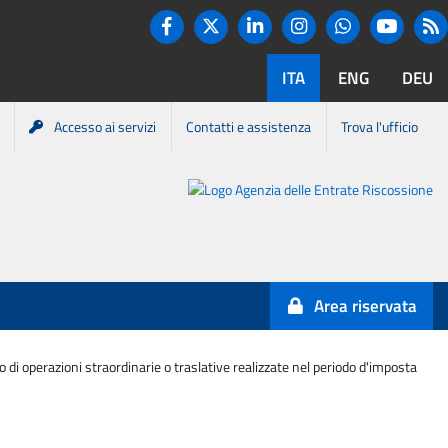
Twitter
R
Facebook
Linkedin
Instagram
You tube
Whatsapp
ITA
ENG
DEU
Accesso ai servizi
Contatti e assistenza
Trova l'ufficio
Portale
Agenzia
Entrate-
Area riservata
Riscossione
o di operazioni straordinarie o traslative realizzate nel periodo d'imposta