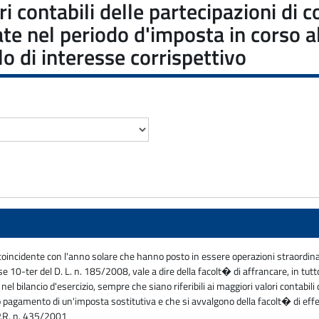
 contabili delle partecipazioni di c
zate nel periodo d'imposta in corso 
o di interesse corrispettivo
oincidente con l'anno solare che hanno posto in essere operazioni straordinar
 10-ter del D. L. n. 185/2008, vale a dire della facolt� di affrancare, in tutto
el bilancio d'esercizio, sempre che siano riferibili ai maggiori valori contabili d
evio pagamento di un'imposta sostitutiva e che si avvalgono della facolt� di ef
.P.R. n. 435/2001