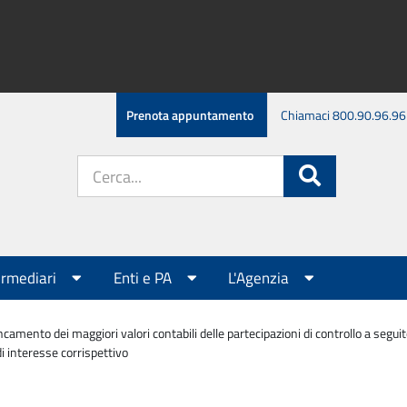
Prenota appuntamento
Chiamaci 800.90.96.96
Cerca
Cerca
nel
sito:
ermediari
Enti e PA
L'Agenzia
camento dei maggiori valori contabili delle partecipazioni di controllo a seguit
i interesse corrispettivo