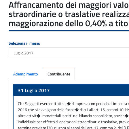
Affrancamento dei maggiori valori
straordinarie o traslative realiz
maggiorazione dello 0,40% a titol
Seleziona il mese:
Adempimento
Contribuente
Adempimento
31 Luglio 2017
Chi:
Soggetti esercenti attivit� d'impresa con periodo di imposta c
2016 che si avvalgono della facolt� di cui all'art. 15, commi 10-bise
altre attivit� immateriali iscritti nel bilancio consolidato, anzich� n
individuale per effetto di operazioni straordinari o traslative, pr
termine previsto (30 giugno) ai sensi dell'art. 17, comma 2, del D