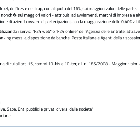
ef, dell'Ires e dell'Irap, con aliquota del 16% ,sui maggiori valori delle partecipa
 nonch� sui maggiori valori - attribuiti ad avviamenti, marchi di impresa e alt
ssione di azienda ovvero di partecipazioni, con la maggiorazione dello 0,40% a ti
zzando i servizi "F24 web" o "F24 online" dell'Agenzia delle Entrate, attraver
 banking messi a disposizione da banche, Poste Italiane e Agenti della riscossi
a di cui all'art. 15, commi 10-bis e 10-ter, d.l. n. 185/2008 - Maggiori valori
i
ve, Sapa, Enti pubblici e privati diversi dalle societa'
uciarie