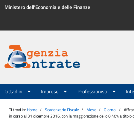
Salta
Ministero dell'Economia e delle Finanze
al
contenuto
Menu
di
servizio
Portale
Agenzia
Menu
Cittadini
Imprese
Professionisti
Int
principale
Entrate
Ti trovi in:
Home
Scadenzario Fiscale
Mese
Giorno
Affran
in corso al 31 dicembre 2016, con la maggiorazione dello 0,40% a titolo d