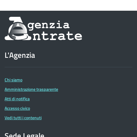
Informazioni
sul
sito
L'Agenzia
dell'Agenzia
delle
Entrate
Chi siamo
Amministrazione trasparente
Atti di notifica
Accesso civico
Vedi tutti i contenuti
Sede Legale