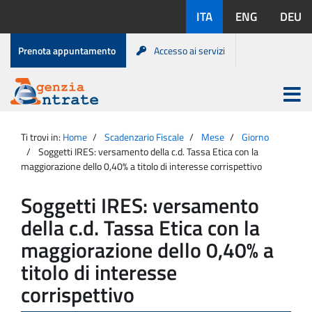
Salta
Lingue
ITA
ENG
DEU
al
disponibili:
contenuto
Menu
Prenota appuntamento
Accesso ai servizi
di
servizio
Apri
menu
Menu
Portale
princip
Agenzia
principale
Ti trovi in:
Home
Scadenzario Fiscale
Mese
Giorno
Entrate
Soggetti IRES: versamento della c.d. Tassa Etica con la
maggiorazione dello 0,40% a titolo di interesse corrispettivo
Soggetti IRES: versamento
della c.d. Tassa Etica con la
maggiorazione dello 0,40% a
titolo di interesse
corrispettivo