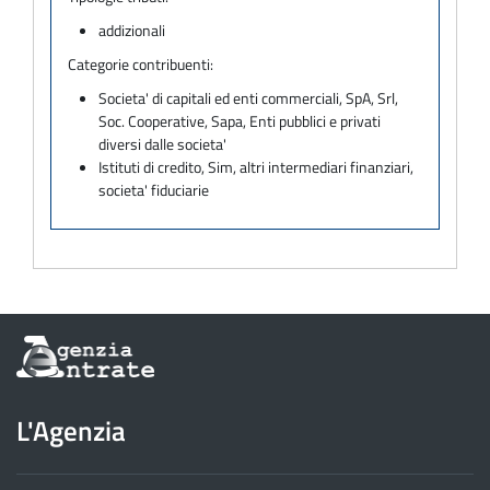
addizionali
Categorie contribuenti:
Societa' di capitali ed enti commerciali, SpA, Srl,
Soc. Cooperative, Sapa, Enti pubblici e privati
diversi dalle societa'
Istituti di credito, Sim, altri intermediari finanziari,
societa' fiduciarie
Informazioni
sul
sito
dell'Agenzia
L'Agenzia
delle
Entrate