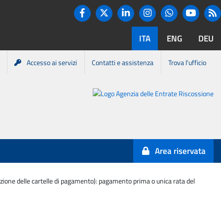
Twitter
R
Facebook
Linkedin
Instagram
You tube
Whatsapp
ITA
ENG
DEU
Accesso ai servizi
Contatti e assistenza
Trova l'ufficio
Portale
Agenzia
Entrate-
Area riservata
Riscossione
mazione delle cartelle di pagamento): pagamento prima o unica rata del