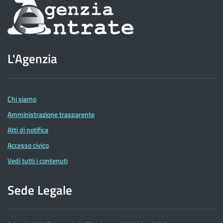
Informazioni
sul
sito
L'Agenzia
dell'Agenzia
delle
Entrate
Chi siamo
Amministrazione trasparente
Atti di notifica
Accesso civico
Vedi tutti i contenuti
Sede Legale