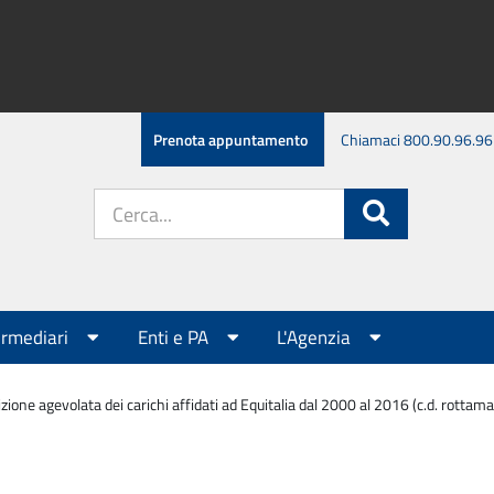
Prenota appuntamento
Chiamaci 800.90.96.96
Cerca
Cerca
nel
sito:
ermediari
Enti e PA
L'Agenzia
izione agevolata dei carichi affidati ad Equitalia dal 2000 al 2016 (c.d. rotta