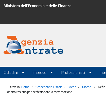
Salta
Ministero dell'Economia e delle Finanze
al
contenuto
Menu
di
servizio
Portale
Agenzia
Menu
Cittadini
Imprese
Professionisti
Int
principale
Entrate
Ti trovi in:
Home
Scadenzario Fiscale
Mese
Giorno
Defin
debito residuo per perfezionare la rottamazione