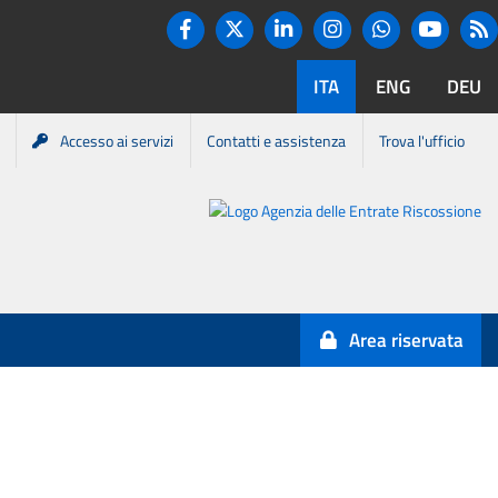
Twitter
R
Facebook
Linkedin
Instagram
You tube
Whatsapp
ITA
ENG
DEU
Accesso ai servizi
Contatti e assistenza
Trova l'ufficio
Portale
Agenzia
Entrate-
Area riservata
Riscossione