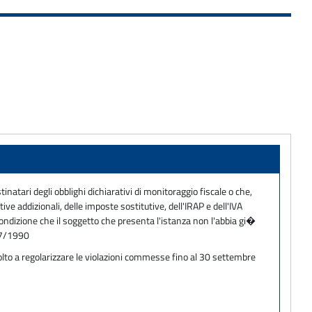
atari degli obblighi dichiarativi di monitoraggio fiscale o che,
ive addizionali, delle imposte sostitutive, dell'IRAP e dell'IVA
 condizione che il soggetto che presenta l'istanza non l'abbia gi�
167/1990
volto a regolarizzare le violazioni commesse fino al 30 settembre