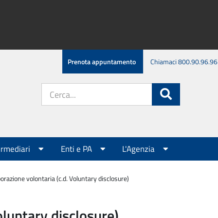
Prenota appuntamento
Chiamaci 800.90.96.96
Cerca
Cerca
nel
sito:
ermediari
Enti e PA
L'Agenzia
orazione volontaria (c.d. Voluntary disclosure)
oluntary disclosure)