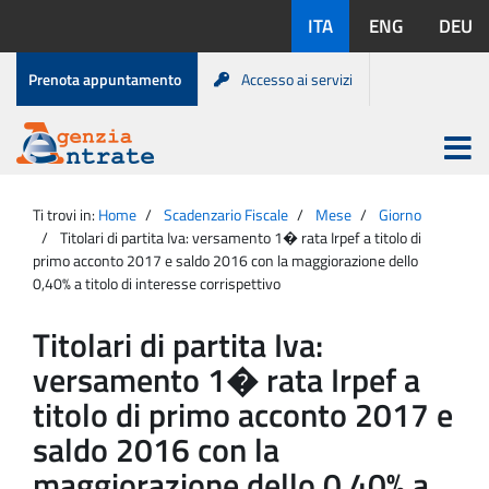
Salta
Lingue
ITA
ENG
DEU
al
disponibili:
contenuto
Menu
Prenota appuntamento
Accesso ai servizi
di
servizio
Apri
menu
Menu
Portale
princip
Agenzia
principale
Ti trovi in:
Home
Scadenzario Fiscale
Mese
Giorno
Entrate
Titolari di partita Iva: versamento 1� rata Irpef a titolo di
primo acconto 2017 e saldo 2016 con la maggiorazione dello
0,40% a titolo di interesse corrispettivo
Titolari di partita Iva:
versamento 1� rata Irpef a
titolo di primo acconto 2017 e
saldo 2016 con la
maggiorazione dello 0,40% a