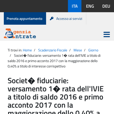
Salta
Lingue
ITA
ENG
DEU
al
disponibili:
contenuto
Menu
Prenota appuntamento
Accesso ai servizi
di
servizio
Apri
menu
Menu
Portale
princip
Agenzia
principale
Ti trovi in:
Home
Scadenzario Fiscale
Mese
Giorno
Entrate
Societ� fiduciarie: versamento 1� rata dell'IVIE a titolo di
saldo 2016 e primo acconto 2017 con la maggiorazione dello
0,40% a titolo di interesse corrispettivo
Societ� fiduciarie:
versamento 1� rata dell'IVIE
a titolo di saldo 2016 e primo
acconto 2017 con la
maggiorazione dello 0,40% a