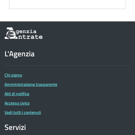
Informazioni
sul
sito
dell'Agenzia
L'Agenzia
delle
Entrate
Chi siamo
Amministrazione trasparente
Atti di notifica
Accesso civico
Vedi tutti i contenuti
Servizi