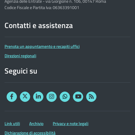
Agenzia delle Entrate - via Giorgione n. 106, 00147 Roma
Codice Fiscale e Partita Iva: 06363391001
Contatti e assistenza
Prenota un appuntamento e recapiti uffici
Direzioni regionali
Seguici su
Facebook
Twitter
Linkedin
Instagram
YouTube
RSS
Whatsapp
Altre
Link utili
Archivio
Privacy e note legali
informazioni
Dichiarazione di accessibilità