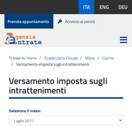
Salta
Lingue
ITA
ENG
DEU
al
disponibili:
contenuto
Menu
Prenota appuntamento
Accesso ai servizi
di
servizio
Apri
menu
Menu
Portale
princip
Agenzia
principale
Ti trovi in:
Home
Scadenzario Fiscale
Mese
Giorno
Entrate
Versamento imposta sugli intrattenimenti
Versamento imposta sugli
intrattenimenti
Seleziona il mese: