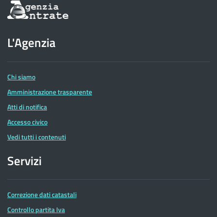
Informazioni
sul
sito
dell'Agenzia
L'Agenzia
delle
Entrate
Chi siamo
Amministrazione trasparente
Atti di notifica
Accesso civico
Vedi tutti i contenuti
Servizi
Correzione dati catastali
Controllo partita Iva