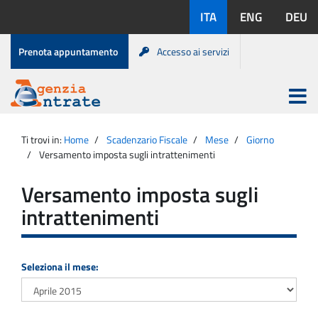
Salta
Lingue
ITA
ENG
DEU
al
disponibili:
contenuto
Menu
Prenota appuntamento
Accesso ai servizi
di
servizio
Apri
menu
Menu
Portale
princip
Agenzia
principale
Ti trovi in:
Home
Scadenzario Fiscale
Mese
Giorno
Entrate
Versamento imposta sugli intrattenimenti
Versamento imposta sugli
intrattenimenti
Seleziona il mese: