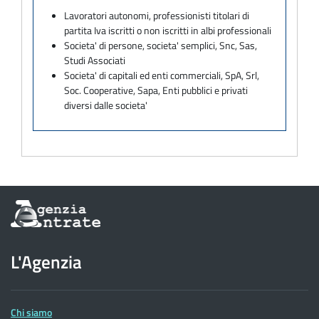
Lavoratori autonomi, professionisti titolari di
partita Iva iscritti o non iscritti in albi professionali
Societa' di persone, societa' semplici, Snc, Sas,
Studi Associati
Societa' di capitali ed enti commerciali, SpA, Srl,
Soc. Cooperative, Sapa, Enti pubblici e privati
diversi dalle societa'
Informazioni
sul
sito
dell'Agenzia
L'Agenzia
delle
Entrate
Chi siamo