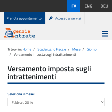
Salta
Lingue
ITA
ENG
DEU
al
disponibili:
contenuto
Menu
Prenota appuntamento
Accesso ai servizi
di
servizio
Apri
menu
Menu
Portale
princip
Agenzia
principale
Ti trovi in:
Home
Scadenzario Fiscale
Mese
Giorno
Entrate
Versamento imposta sugli intrattenimenti
Versamento imposta sugli
intrattenimenti
Seleziona il mese: