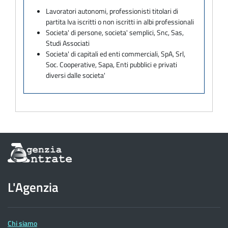
Lavoratori autonomi, professionisti titolari di
partita Iva iscritti o non iscritti in albi professionali
Societa' di persone, societa' semplici, Snc, Sas,
Studi Associati
Societa' di capitali ed enti commerciali, SpA, Srl,
Soc. Cooperative, Sapa, Enti pubblici e privati
diversi dalle societa'
Informazioni
sul
sito
dell'Agenzia
L'Agenzia
delle
Entrate
Chi siamo