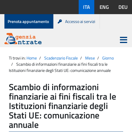
Salta
Lingue
ITA
ENG
DEU
al
disponibili:
contenuto
Menu
Prenota appuntamento
Accesso ai servizi
di
servizio
Apri
menu
Menu
Portale
princip
Agenzia
principale
Ti trovi in:
Home
Scadenzario Fiscale
Mese
Giorno
Entrate
Scambio di informazioni finanziarie ai fini fiscali tra le
Istituzioni finanziarie degli Stati UE: comunicazione annuale
Scambio di informazioni
finanziarie ai fini fiscali tra le
Istituzioni finanziarie degli
Stati UE: comunicazione
annuale