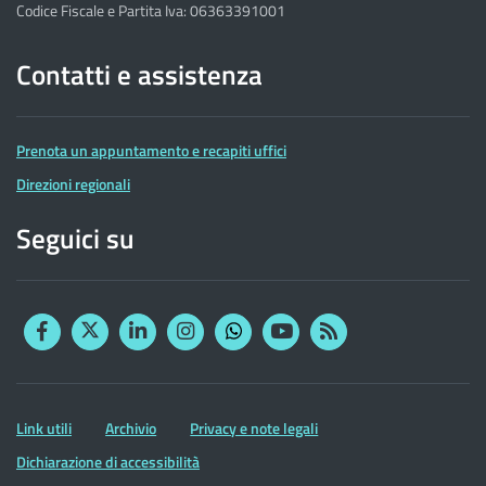
Codice Fiscale e Partita Iva: 06363391001
Contatti e assistenza
Prenota un appuntamento e recapiti uffici
Direzioni regionali
Seguici su
Facebook
Twitter
Linkedin
Instagram
YouTube
RSS
Whatsapp
Altre
Link utili
Archivio
Privacy e note legali
informazioni
Dichiarazione di accessibilità