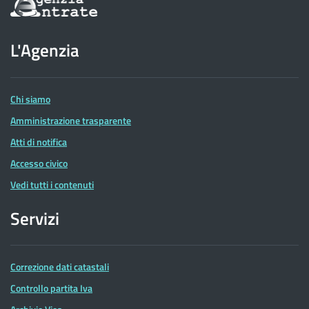
sul
sito
dell'Agenzia
L'Agenzia
delle
Entrate
Chi siamo
Amministrazione trasparente
Atti di notifica
Accesso civico
Vedi tutti i contenuti
Servizi
Correzione dati catastali
Controllo partita Iva