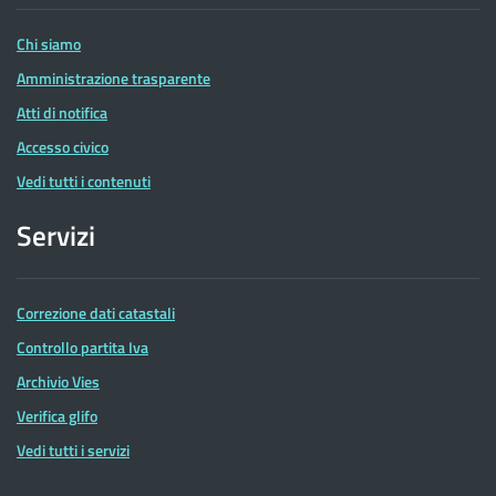
Entrate
Chi siamo
Amministrazione trasparente
Atti di notifica
Accesso civico
Vedi tutti i contenuti
Servizi
Correzione dati catastali
Controllo partita Iva
Archivio Vies
Verifica glifo
Vedi tutti i servizi