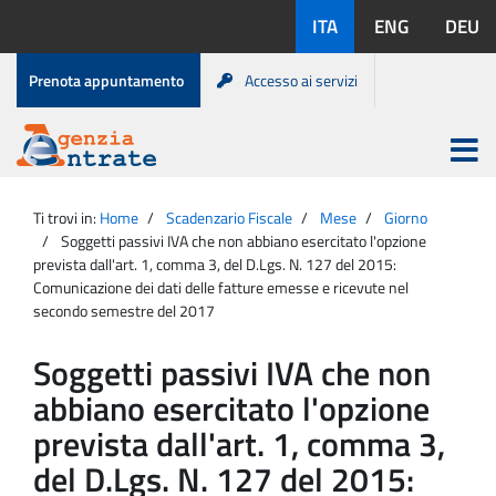
Salta
Lingue
ITA
ENG
DEU
al
disponibili:
contenuto
Menu
Prenota appuntamento
Accesso ai servizi
di
servizio
Apri
menu
Menu
Portale
princip
Agenzia
principale
Ti trovi in:
Home
Scadenzario Fiscale
Mese
Giorno
Entrate
Soggetti passivi IVA che non abbiano esercitato l'opzione
prevista dall'art. 1, comma 3, del D.Lgs. N. 127 del 2015:
Comunicazione dei dati delle fatture emesse e ricevute nel
secondo semestre del 2017
Soggetti passivi IVA che non
abbiano esercitato l'opzione
prevista dall'art. 1, comma 3,
del D.Lgs. N. 127 del 2015: