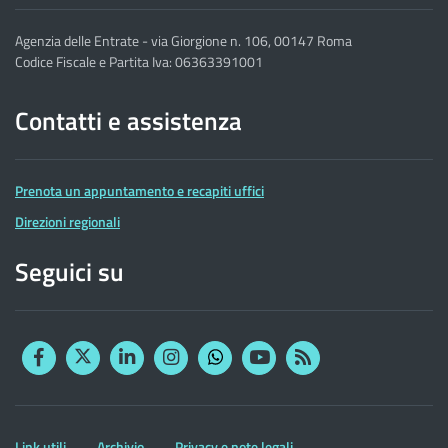
Agenzia delle Entrate - via Giorgione n. 106, 00147 Roma
Codice Fiscale e Partita Iva: 06363391001
Contatti e assistenza
Prenota un appuntamento e recapiti uffici
Direzioni regionali
Seguici su
Facebook
Twitter
Linkedin
Instagram
YouTube
RSS
Whatsapp
Altre
Link utili
Archivio
Privacy e note legali