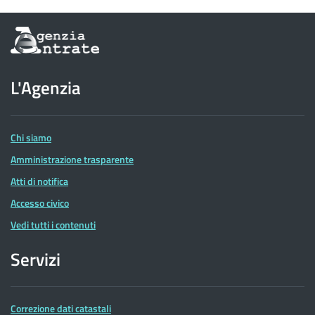
Informazioni
sul
sito
dell'Agenzia
L'Agenzia
delle
Entrate
Chi siamo
Amministrazione trasparente
Atti di notifica
Accesso civico
Vedi tutti i contenuti
Servizi
Correzione dati catastali