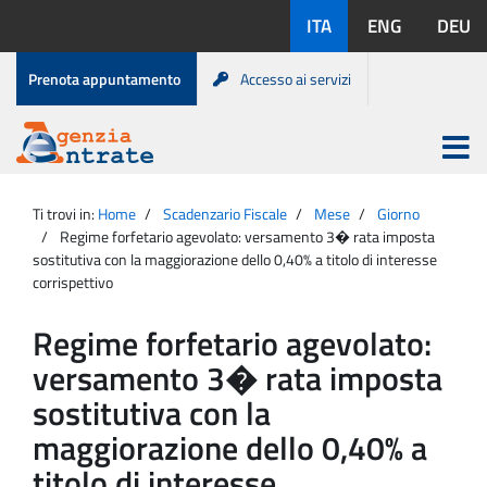
Salta
Lingue
ITA
ENG
DEU
al
disponibili:
contenuto
Menu
Prenota appuntamento
Accesso ai servizi
di
servizio
Apri
menu
Menu
Portale
princip
Agenzia
principale
Ti trovi in:
Home
Scadenzario Fiscale
Mese
Giorno
Entrate
Regime forfetario agevolato: versamento 3� rata imposta
sostitutiva con la maggiorazione dello 0,40% a titolo di interesse
corrispettivo
Regime forfetario agevolato:
versamento 3� rata imposta
sostitutiva con la
maggiorazione dello 0,40% a
titolo di interesse