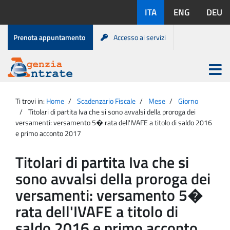
Salta
Lingue
ITA
ENG
DEU
al
disponibili:
contenuto
Menu
Prenota appuntamento
Accesso ai servizi
di
servizio
Apri
menu
Menu
Portale
princip
Agenzia
principale
Ti trovi in:
Home
Scadenzario Fiscale
Mese
Giorno
Entrate
Titolari di partita Iva che si sono avvalsi della proroga dei
versamenti: versamento 5� rata dell'IVAFE a titolo di saldo 2016
e primo acconto 2017
Titolari di partita Iva che si
sono avvalsi della proroga dei
versamenti: versamento 5�
rata dell'IVAFE a titolo di
saldo 2016 e primo acconto