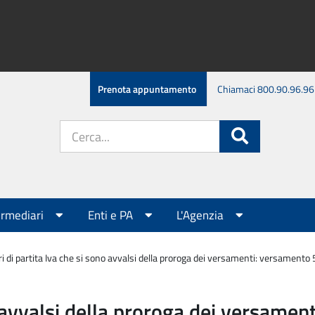
Prenota appuntamento
Chiamaci 800.90.96.96
Cerca
Cerca
nel
sito:
ermediari
Enti e PA
L'Agenzia
ari di partita Iva che si sono avvalsi della proroga dei versamenti: versament
no avvalsi della proroga dei versam