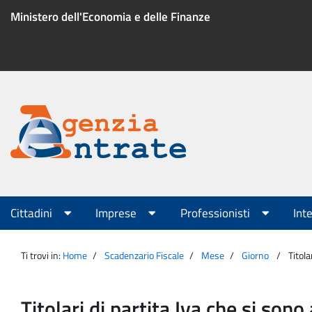
Salta
Ministero dell'Economia e delle Finanze
al
contenuto
Menu
di
servizio
Portale
Agenzia
Menu
Cittadini
Imprese
Professionisti
Int
principale
Entrate
Ti trovi in:
Home
Scadenzario Fiscale
Mese
Giorno
Titol
Titolari di partita Iva che si so