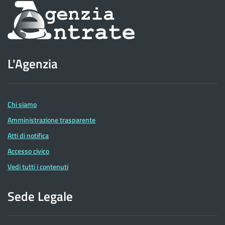
Informazioni
sul
sito
L'Agenzia
dell'Agenzia
delle
Entrate
Chi siamo
Amministrazione trasparente
Atti di notifica
Accesso civico
Vedi tutti i contenuti
Sede Legale