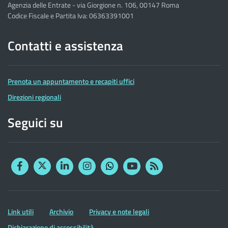
Agenzia delle Entrate - via Giorgione n. 106, 00147 Roma
Codice Fiscale e Partita Iva: 06363391001
Contatti e assistenza
Prenota un appuntamento e recapiti uffici
Direzioni regionali
Seguici su
Facebook
Twitter
Linkedin
Instagram
YouTube
RSS
Whatsapp
Altre
Link utili
Archivio
Privacy e note legali
informazioni
Dichiarazione di accessibilità