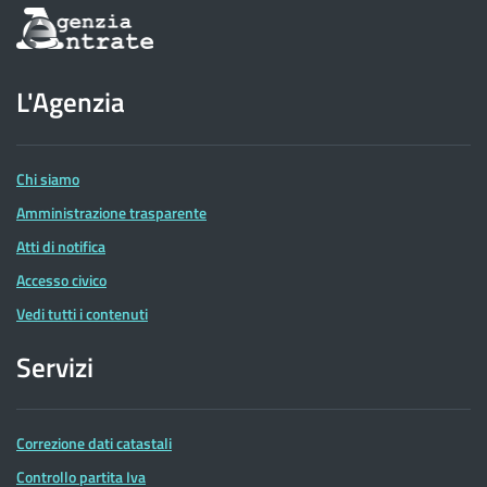
Informazioni
sul
sito
dell'Agenzia
L'Agenzia
delle
Entrate
Chi siamo
Amministrazione trasparente
Atti di notifica
Accesso civico
Vedi tutti i contenuti
Servizi
Correzione dati catastali
Controllo partita Iva