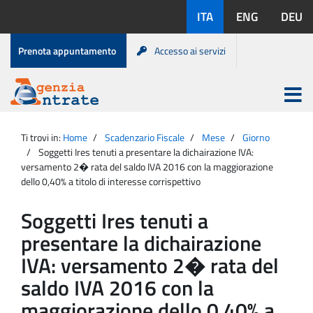
Salta
Lingue
ITA
ENG
DEU
al
disponibili:
contenuto
Menu
Prenota appuntamento
Accesso ai servizi
di
servizio
Apri
menu
Menu
Portale
princip
Agenzia
principale
Ti trovi in:
Home
Scadenzario Fiscale
Mese
Giorno
Entrate
Soggetti Ires tenuti a presentare la dichairazione IVA:
versamento 2� rata del saldo IVA 2016 con la maggiorazione
dello 0,40% a titolo di interesse corrispettivo
Soggetti Ires tenuti a
presentare la dichairazione
IVA: versamento 2� rata del
saldo IVA 2016 con la
maggiorazione dello 0,40% a