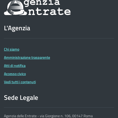
Informazioni
sul
sito
L'Agenzia
dell'Agenzia
delle
Entrate
Chi siamo
Amministrazione trasparente
Atti di notifica
Accesso civico
Vedi tutti i contenuti
Sede Legale
Agenzia delle Entrate - via Giorgione n. 106, 00147 Roma