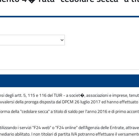
ensi degli artt. 5, 115 e 116 del TUIR - a societ�, associazioni e imprese, tenute
 avvalersi della proroga disposta dal DPCM 26 luglio 2017 ed hanno effettuato 
rma della "cedolare secca" a titolo di saldo per l'anno 2016 e di primo accont
zzando i servizi "F24 web" o "F24 online" dell'Agenzia delle Entrate, attraver
mediario abilitato. I non titolari di partita IVA potranno effettuare il versam