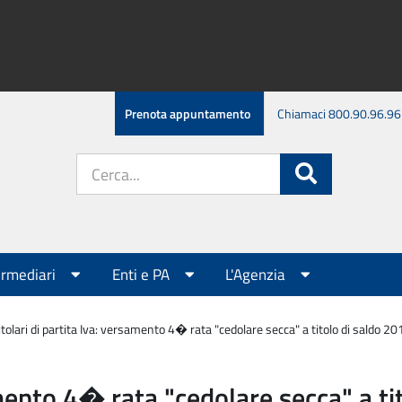
Prenota appuntamento
Chiamaci 800.90.96.96
Cerca
Cerca
nel
sito:
ermediari
Enti e PA
L'Agenzia
itolari di partita Iva: versamento 4� rata "cedolare secca" a titolo di saldo 
amento 4� rata "cedolare secca" a t