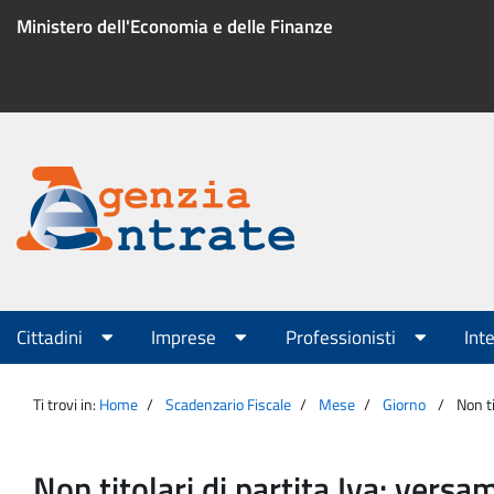
Salta
Ministero dell'Economia e delle Finanze
al
contenuto
Menu
di
servizio
Portale
Agenzia
Menu
Cittadini
Imprese
Professionisti
Int
principale
Entrate
Ti trovi in:
Home
Scadenzario Fiscale
Mese
Giorno
Non t
Non titolari di partita Iva: vers