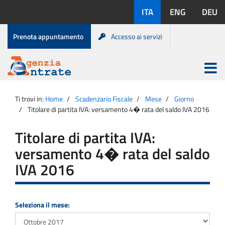
Salta
Lingue
ITA
ENG
DEU
al
disponibili:
contenuto
Menu
Prenota appuntamento
Accesso ai servizi
di
servizio
Apri
menu
Menu
Portale
princip
Agenzia
principale
Ti trovi in:
Home
Scadenzario Fiscale
Mese
Giorno
Entrate
Titolare di partita IVA: versamento 4� rata del saldo IVA 2016
Titolare di partita IVA:
versamento 4� rata del saldo
IVA 2016
Seleziona il mese: