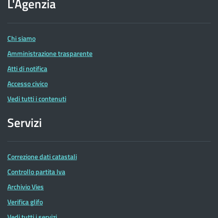
dell'Agenzia
L'Agenzia
delle
Entrate
Chi siamo
Amministrazione trasparente
Atti di notifica
Accesso civico
Vedi tutti i contenuti
Servizi
Correzione dati catastali
Controllo partita Iva
Archivio Vies
Verifica glifo
Vedi tutti i servizi