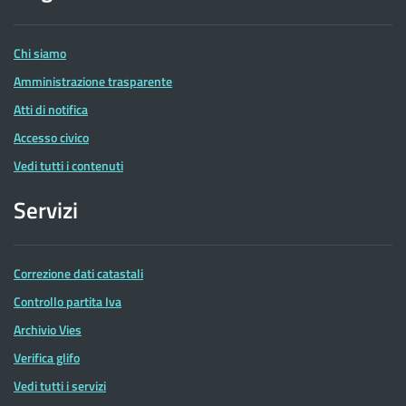
delle
Entrate
Chi siamo
Amministrazione trasparente
Atti di notifica
Accesso civico
Vedi tutti i contenuti
Servizi
Correzione dati catastali
Controllo partita Iva
Archivio Vies
Verifica glifo
Vedi tutti i servizi