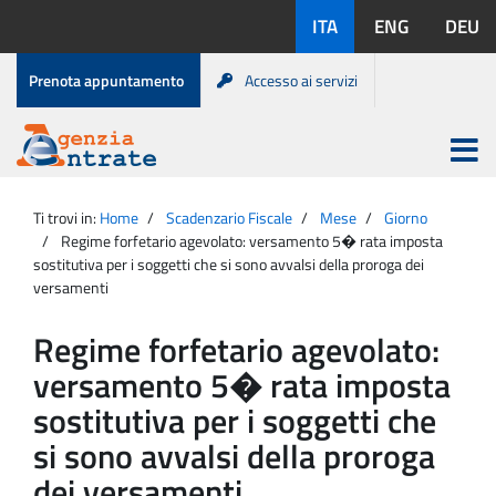
Salta
Lingue
ITA
ENG
DEU
al
disponibili:
contenuto
Menu
Prenota appuntamento
Accesso ai servizi
di
servizio
Apri
menu
Menu
Portale
princip
Agenzia
principale
Ti trovi in:
Home
Scadenzario Fiscale
Mese
Giorno
Entrate
Regime forfetario agevolato: versamento 5� rata imposta
sostitutiva per i soggetti che si sono avvalsi della proroga dei
versamenti
Regime forfetario agevolato:
versamento 5� rata imposta
sostitutiva per i soggetti che
si sono avvalsi della proroga
dei versamenti