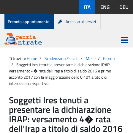
Salta
Lingue
ITA
ENG
DEU
al
disponibili:
contenuto
Menu
Prenota appuntamento
Accesso ai servizi
di
servizio
Apri
menu
Menu
Portale
princip
Agenzia
principale
Ti trovi in:
Home
Scadenzario Fiscale
Mese
Giorno
Entrate
Soggetti Ires tenuti a presentare la dichiarazione IRAP:
versamento 4� rata dell'Irap a titolo di saldo 2016 e primo
acconto 2017 con la maggiorazione dello 0,40% a titolo di
interesse corrispettivo
Soggetti Ires tenuti a
presentare la dichiarazione
IRAP: versamento 4� rata
dell'Irap a titolo di saldo 2016