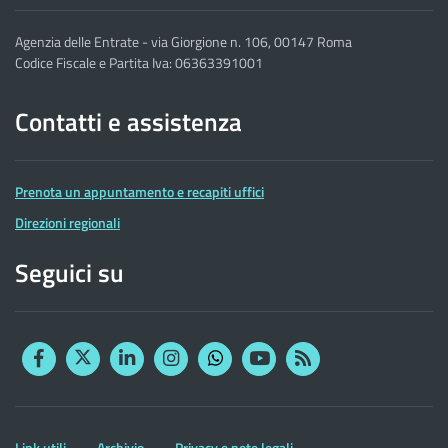
Agenzia delle Entrate - via Giorgione n. 106, 00147 Roma
Codice Fiscale e Partita Iva: 06363391001
Contatti e assistenza
Prenota un appuntamento e recapiti uffici
Direzioni regionali
Seguici su
Facebook
Twitter
Linkedin
Instagram
YouTube
RSS
Whatsapp
Altre
Link utili
Archivio
Privacy e note legali