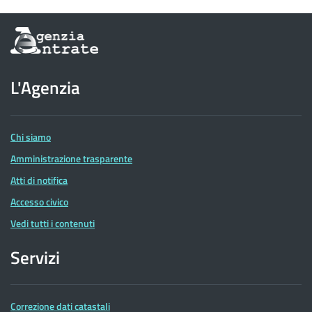
Informazioni
sul
sito
dell'Agenzia
L'Agenzia
delle
Entrate
Chi siamo
Amministrazione trasparente
Atti di notifica
Accesso civico
Vedi tutti i contenuti
Servizi
Correzione dati catastali