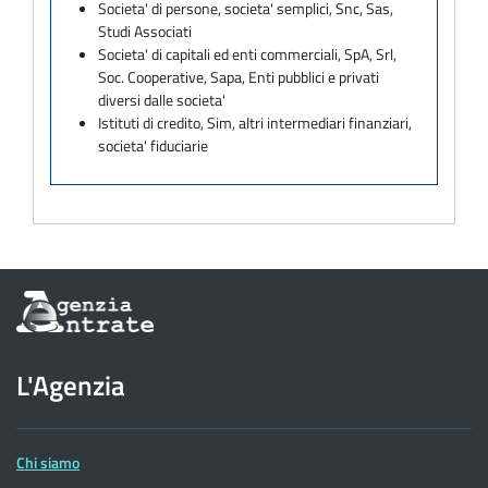
Societa' di persone, societa' semplici, Snc, Sas,
Studi Associati
Societa' di capitali ed enti commerciali, SpA, Srl,
Soc. Cooperative, Sapa, Enti pubblici e privati
diversi dalle societa'
Istituti di credito, Sim, altri intermediari finanziari,
societa' fiduciarie
Informazioni
sul
sito
dell'Agenzia
L'Agenzia
delle
Entrate
Chi siamo