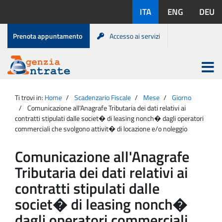
Salta
Lingue
ITA
ENG
DEU
al
disponibili:
contenuto
Menu
Prenota appuntamento
Accesso ai servizi
di
servizio
Apri
menu
Menu
Portale
princip
Agenzia
principale
Ti trovi in:
Home
Scadenzario Fiscale
Mese
Giorno
Entrate
Comunicazione all'Anagrafe Tributaria dei dati relativi ai
contratti stipulati dalle societ� di leasing nonch� dagli operatori
commerciali che svolgono attivit� di locazione e/o noleggio
Comunicazione all'Anagrafe
Tributaria dei dati relativi ai
contratti stipulati dalle
societ� di leasing nonch�
dagli operatori commerciali