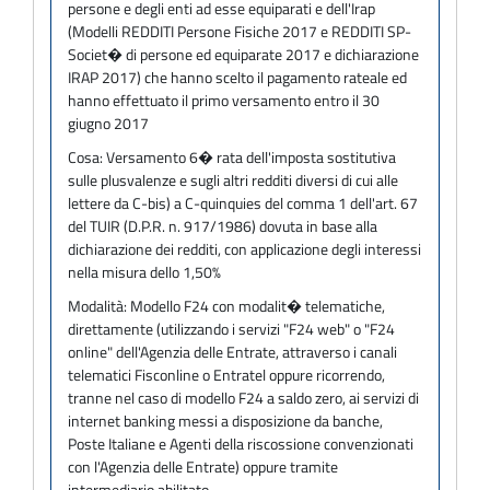
persone e degli enti ad esse equiparati e dell'Irap
(Modelli REDDITI Persone Fisiche 2017 e REDDITI SP-
Societ� di persone ed equiparate 2017 e dichiarazione
IRAP 2017) che hanno scelto il pagamento rateale ed
hanno effettuato il primo versamento entro il 30
giugno 2017
Cosa:
Versamento 6� rata dell'imposta sostitutiva
sulle plusvalenze e sugli altri redditi diversi di cui alle
lettere da C-bis) a C-quinquies del comma 1 dell'art. 67
del TUIR (D.P.R. n. 917/1986) dovuta in base alla
dichiarazione dei redditi, con applicazione degli interessi
nella misura dello 1,50%
Modalità:
Modello F24 con modalit� telematiche,
direttamente (utilizzando i servizi "F24 web" o "F24
online" dell'Agenzia delle Entrate, attraverso i canali
telematici Fisconline o Entratel oppure ricorrendo,
tranne nel caso di modello F24 a saldo zero, ai servizi di
internet banking messi a disposizione da banche,
Poste Italiane e Agenti della riscossione convenzionati
con l'Agenzia delle Entrate) oppure tramite
intermediario abilitato