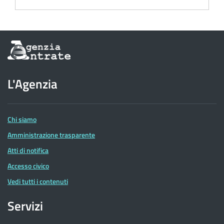
Informazioni
sul
sito
dell'Agenzia
L'Agenzia
delle
Entrate
Chi siamo
Amministrazione trasparente
Atti di notifica
Accesso civico
Vedi tutti i contenuti
Servizi