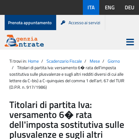
Salta
Lingue
ITA
ENG
DEU
al
disponibili:
contenuto
Menu
Prenota appuntamento
Accesso ai servizi
di
servizio
Apri
menu
Menu
Portale
princip
Agenzia
principale
Ti trovi in:
Home
Scadenzario Fiscale
Mese
Giorno
Entrate
Titolari di partita Iva: versamento 6� rata dell'imposta
sostitutiva sulle plusvalenze e sugli altri redditi diversi di cui alle
lettere da C-bis) a C-quinquies del comma 1 dell'art. 67 del TUIR
(D.P.R. n. 917/1986)
Titolari di partita Iva:
versamento 6� rata
dell'imposta sostitutiva sulle
plusvalenze e sugli altri