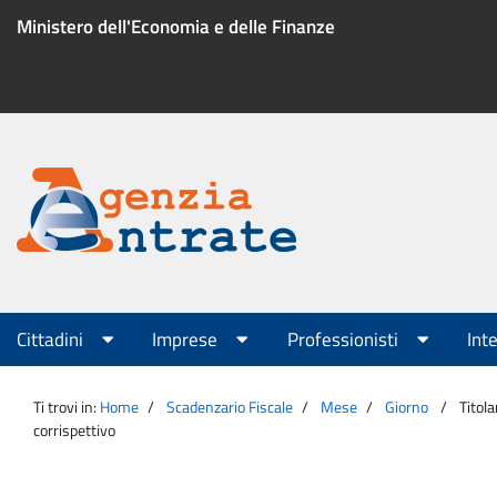
Salta
Ministero dell'Economia e delle Finanze
al
contenuto
Menu
di
servizio
Portale
Agenzia
Menu
Cittadini
Imprese
Professionisti
Int
principale
Entrate
Ti trovi in:
Home
Scadenzario Fiscale
Mese
Giorno
Titol
corrispettivo