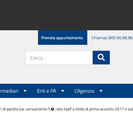
Prenota appuntamento
Chiamaci 800.90.96.96
Cerca
Cerca
nel
sito:
ermediari
Enti e PA
L'Agenzia
ari di partita Iva: versamento 5� rata Irpef a titolo di primo acconto 2017 e s