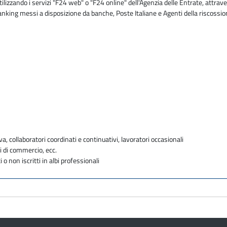
zzando i servizi "F24 web" o "F24 online" dell'Agenzia delle Entrate, attraver
 banking messi a disposizione da banche, Poste Italiane e Agenti della riscossi
va, collaboratori coordinati e continuativi, lavoratori occasionali
i di commercio, ecc.
i o non iscritti in albi professionali