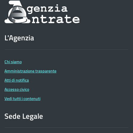
Informazioni
sul
sito
L'Agenzia
dell'Agenzia
delle
Entrate
Chi siamo
Amministrazione trasparente
Atti di notifica
Accesso civico
Vedi tutti i contenuti
Sede Legale