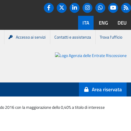
Twitter
R
Facebook
Linkedin
Instagram
You tube
Whatsapp
ITA
ENG
DEU
Accesso ai servizi
Contatti e assistenza
Trova l'ufficio
Portale
Agenzia
Entrate-
Area riservata
Riscossione
aldo 2016 con la maggiorazione dello 0,40% a titolo di interesse