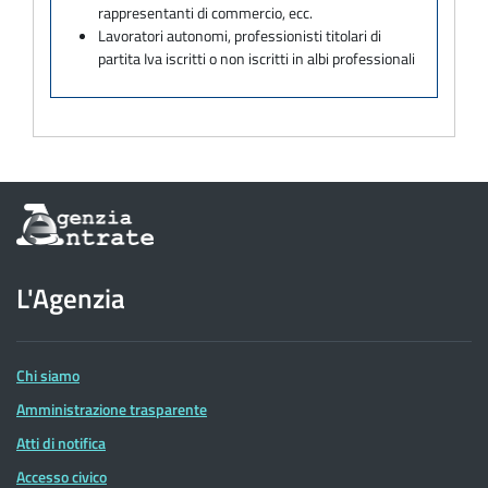
rappresentanti di commercio, ecc.
Lavoratori autonomi, professionisti titolari di
partita Iva iscritti o non iscritti in albi professionali
Informazioni
sul
sito
dell'Agenzia
L'Agenzia
delle
Entrate
Chi siamo
Amministrazione trasparente
Atti di notifica
Accesso civico