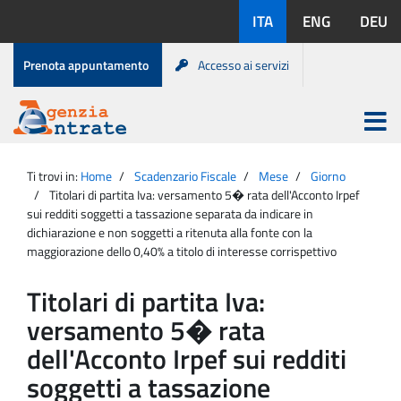
Salta
Lingue
ITA
ENG
DEU
al
disponibili:
contenuto
Menu
Prenota appuntamento
Accesso ai servizi
di
servizio
Apri
menu
Menu
Portale
princip
Agenzia
principale
Ti trovi in:
Home
Scadenzario Fiscale
Mese
Giorno
Entrate
Titolari di partita Iva: versamento 5� rata dell'Acconto Irpef
sui redditi soggetti a tassazione separata da indicare in
dichiarazione e non soggetti a ritenuta alla fonte con la
maggiorazione dello 0,40% a titolo di interesse corrispettivo
Titolari di partita Iva:
versamento 5� rata
dell'Acconto Irpef sui redditi
soggetti a tassazione