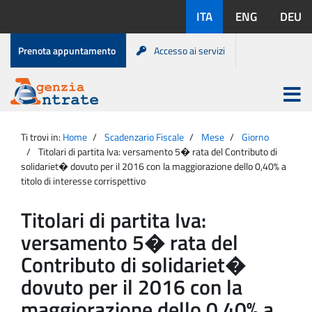
Salta
Lingue
ITA
ENG
DEU
al
disponibili:
contenuto
Menu
Prenota appuntamento
Accesso ai servizi
di
servizio
Apri
menu
Menu
Portale
princip
Agenzia
principale
Ti trovi in:
Home
Scadenzario Fiscale
Mese
Giorno
Entrate
Titolari di partita Iva: versamento 5� rata del Contributo di
solidariet� dovuto per il 2016 con la maggiorazione dello 0,40% a
titolo di interesse corrispettivo
Titolari di partita Iva:
versamento 5� rata del
Contributo di solidariet�
dovuto per il 2016 con la
maggiorazione dello 0,40% a