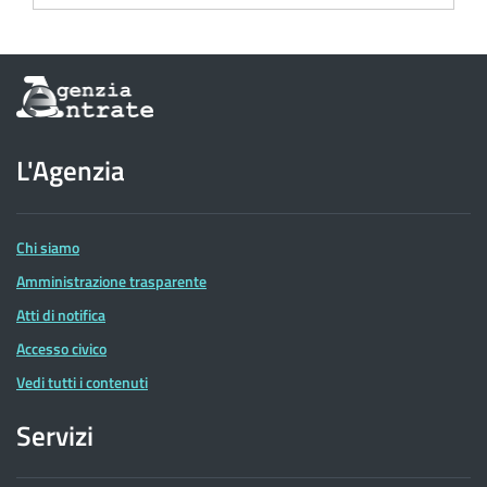
Informazioni
sul
sito
dell'Agenzia
L'Agenzia
delle
Entrate
Chi siamo
Amministrazione trasparente
Atti di notifica
Accesso civico
Vedi tutti i contenuti
Servizi