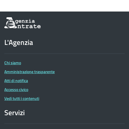
Informazioni
sul
sito
dell'Agenzia
L'Agenzia
delle
Entrate
Chi siamo
Amministrazione trasparente
Atti di notifica
Accesso civico
Vedi tutti i contenuti
Servizi