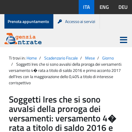
Salta
Lingue
ITA
ENG
DEU
al
disponibili:
contenuto
Menu
Prenota appuntamento
Accesso ai servizi
di
servizio
Apri
menu
Menu
Portale
princip
Agenzia
principale
Ti trovi in:
Home
Scadenzario Fiscale
Mese
Giorno
Entrate
Soggetti Ires che si sono avvalsi della proroga dei versamenti:
versamento 4� rata a titolo di saldo 2016 e primo acconto 2017
dell'Ires con la maggiorazione dello 0,40% a titolo di interesse
corrispettivo
Soggetti Ires che si sono
avvalsi della proroga dei
versamenti: versamento 4�
rata a titolo di saldo 2016 e