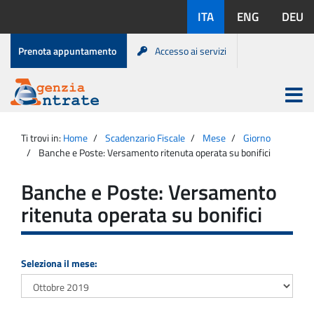
Salta
Lingue
ITA
ENG
DEU
al
disponibili:
contenuto
Menu
Prenota appuntamento
Accesso ai servizi
di
servizio
Apri
menu
Menu
Portale
princip
Agenzia
principale
Ti trovi in:
Home
Scadenzario Fiscale
Mese
Giorno
Entrate
Banche e Poste: Versamento ritenuta operata su bonifici
Banche e Poste: Versamento
ritenuta operata su bonifici
Seleziona il mese: