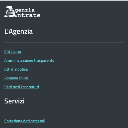
Informazioni
sul
sito
dell'Agenzia
L'Agenzia
delle
Entrate
Chi siamo
Amministrazione trasparente
Atti di notifica
Accesso civico
Vedi tutti i contenuti
Servizi
Correzione dati catastali