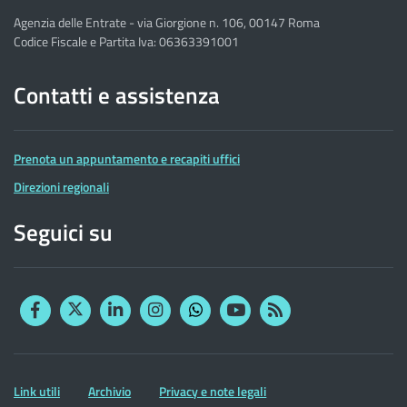
Agenzia delle Entrate - via Giorgione n. 106, 00147 Roma
Codice Fiscale e Partita Iva: 06363391001
Contatti e assistenza
Prenota un appuntamento e recapiti uffici
Direzioni regionali
Seguici su
Facebook
Twitter
Linkedin
Instagram
YouTube
RSS
Whatsapp
Altre
Link utili
Archivio
Privacy e note legali