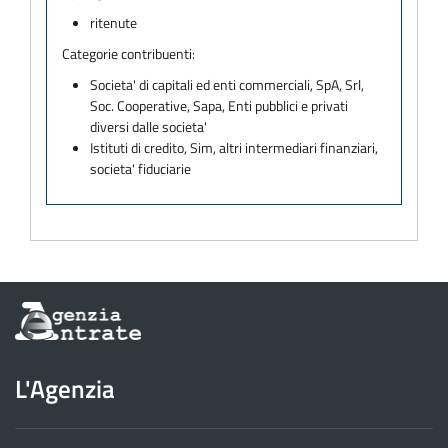
ritenute
Categorie contribuenti:
Societa' di capitali ed enti commerciali, SpA, Srl,
Soc. Cooperative, Sapa, Enti pubblici e privati
diversi dalle societa'
Istituti di credito, Sim, altri intermediari finanziari,
societa' fiduciarie
Informazioni
sul
sito
dell'Agenzia
L'Agenzia
delle
Entrate