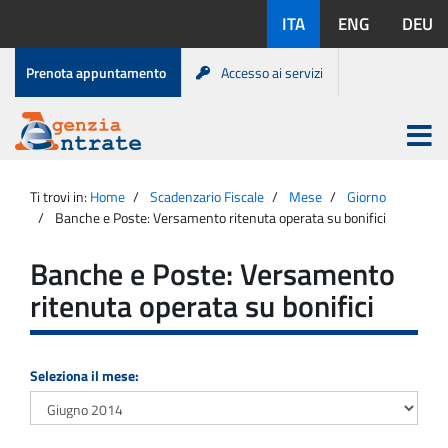
Salta
Lingue
ITA
ENG
DEU
al
disponibili:
contenuto
Menu
Prenota appuntamento
Accesso ai servizi
di
servizio
Apri
menu
Menu
Portale
princip
Agenzia
principale
Ti trovi in:
Home
Scadenzario Fiscale
Mese
Giorno
Entrate
Banche e Poste: Versamento ritenuta operata su bonifici
Banche e Poste: Versamento
ritenuta operata su bonifici
Seleziona il mese: