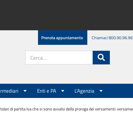
Prenota appuntamento
Chiamaci 800.90.96.96
Cerca
Cerca
nel
sito:
ermediari
Enti e PA
L'Agenzia
itolari di partita Iva che si sono avvalsi della proroga dei versamenti: versam