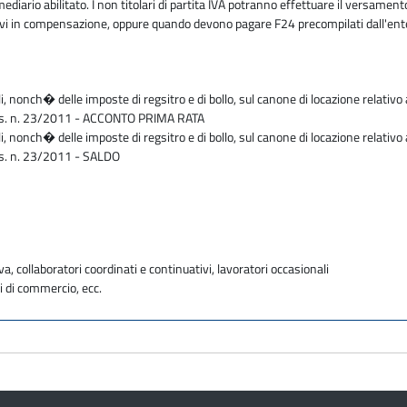
mediario abilitato. I non titolari di partita IVA potranno effettuare il versam
butivi in compensazione, oppure quando devono pagare F24 precompilati dall'en
li, nonch� delle imposte di regsitro e di bollo, sul canone di locazione relativo 
D.Lgs. n. 23/2011 - ACCONTO PRIMA RATA
li, nonch� delle imposte di regsitro e di bollo, sul canone di locazione relativo 
Lgs. n. 23/2011 - SALDO
va, collaboratori coordinati e continuativi, lavoratori occasionali
i di commercio, ecc.