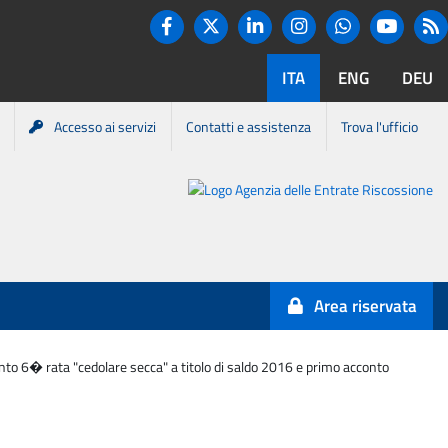
Twitter
R
Facebook
Linkedin
Instagram
You tube
Whatsapp
ITA
ENG
DEU
Accesso ai servizi
Contatti e assistenza
Trova l'ufficio
Portale
Agenzia
Entrate-
Area riservata
Riscossione
ento 6� rata "cedolare secca" a titolo di saldo 2016 e primo acconto