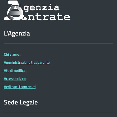
Informazioni
sul
sito
L'Agenzia
dell'Agenzia
delle
Entrate
Chi siamo
Amministrazione trasparente
Atti di notifica
Accesso civico
Vedi tutti i contenuti
Sede Legale