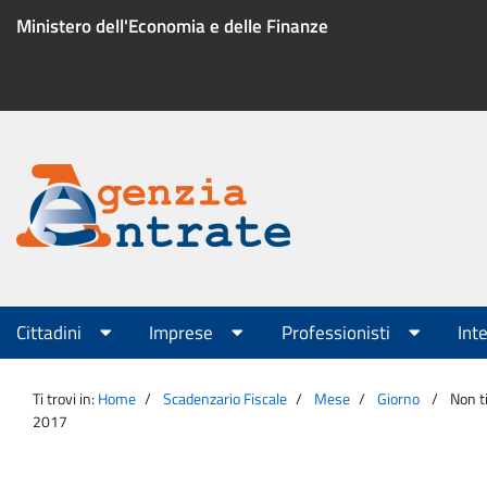
Salta
Ministero dell'Economia e delle Finanze
al
contenuto
Menu
di
servizio
Portale
Agenzia
Menu
Cittadini
Imprese
Professionisti
Int
principale
Entrate
Ti trovi in:
Home
Scadenzario Fiscale
Mese
Giorno
Non t
2017