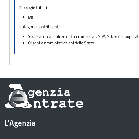
Tipologie tributi:
Iva
Categorie contribuenti:
Societa' di capitali ed enti commerciali, SpA, Srl, Soc. Cooperati
Organi e amministrazioni dello Stato
Informazioni
sul
sito
L'Agenzia
dell'Agenzia
delle