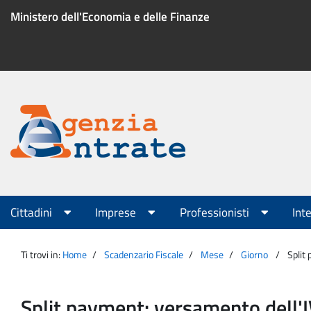
Salta
Ministero dell'Economia e delle Finanze
al
contenuto
Menu
di
servizio
Portale
Agenzia
Menu
Cittadini
Imprese
Professionisti
Int
principale
Entrate
Ti trovi in:
Home
Scadenzario Fiscale
Mese
Giorno
Split
Split payment: versamento dell'I