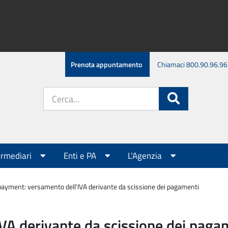
Prenota appuntamento
Chiamaci 800.90.96.96
Cerca
Cerca
nel
sito:
ermediari
Enti e PA
L'Agenzia
 payment: versamento dell'IVA derivante da scissione dei pagamenti
VA derivante da scissione dei paga