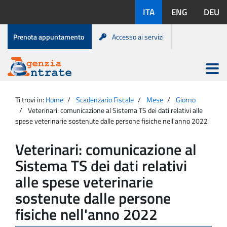
Salta
Lingue
ITA
ENG
DEU
al
disponibili:
contenuto
Menu
Prenota appuntamento
Accesso ai servizi
di
servizio
Apri
menu
Menu
Portale
princip
Agenzia
principale
Ti trovi in:
Home
Scadenzario Fiscale
Mese
Giorno
Entrate
Veterinari: comunicazione al Sistema TS dei dati relativi alle
spese veterinarie sostenute dalle persone fisiche nell'anno 2022
Veterinari: comunicazione al
Sistema TS dei dati relativi
alle spese veterinarie
sostenute dalle persone
fisiche nell'anno 2022