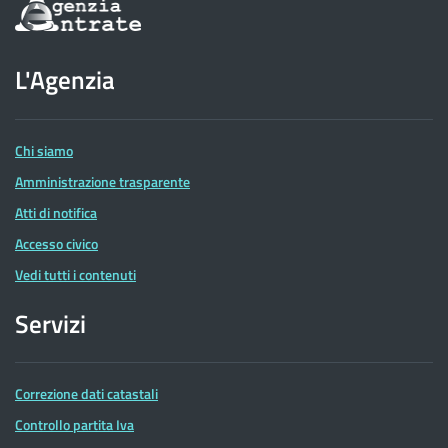
Informazioni
sul
sito
dell'Agenzia
L'Agenzia
delle
Entrate
Chi siamo
Amministrazione trasparente
Atti di notifica
Accesso civico
Vedi tutti i contenuti
Servizi
Correzione dati catastali
Controllo partita Iva