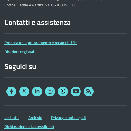
Codice Fiscale e Partita Iva: 06363391001
Contatti e assistenza
Prenota un appuntamento e recapiti uffici
Direzioni regionali
Seguici su
Facebook
Twitter
Linkedin
Instagram
YouTube
RSS
Whatsapp
Altre
Link utili
Archivio
Privacy e note legali
informazioni
Dichiarazione di accessibilità