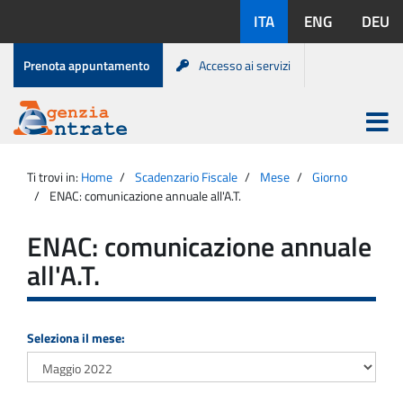
Salta
Lingue
ITA
ENG
DEU
al
disponibili:
contenuto
Menu
Prenota appuntamento
Accesso ai servizi
di
servizio
Apri
menu
Menu
Portale
princip
Agenzia
principale
Ti trovi in:
Home
Scadenzario Fiscale
Mese
Giorno
Entrate
ENAC: comunicazione annuale all'A.T.
ENAC: comunicazione annuale
all'A.T.
Seleziona il mese: