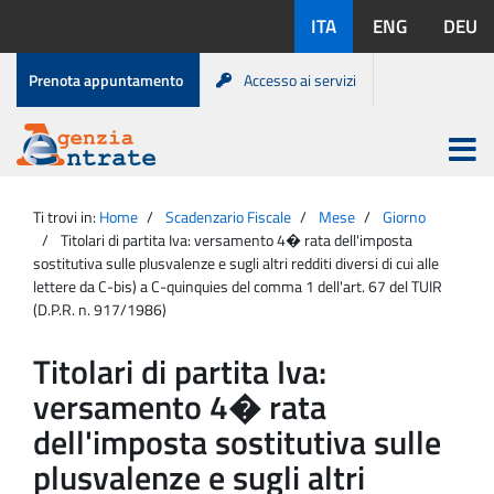
Salta
Lingue
ITA
ENG
DEU
al
disponibili:
contenuto
Menu
Prenota appuntamento
Accesso ai servizi
di
servizio
Apri
menu
Menu
Portale
princip
Agenzia
principale
Ti trovi in:
Home
Scadenzario Fiscale
Mese
Giorno
Entrate
Titolari di partita Iva: versamento 4� rata dell'imposta
sostitutiva sulle plusvalenze e sugli altri redditi diversi di cui alle
lettere da C-bis) a C-quinquies del comma 1 dell'art. 67 del TUIR
(D.P.R. n. 917/1986)
Titolari di partita Iva:
versamento 4� rata
dell'imposta sostitutiva sulle
plusvalenze e sugli altri