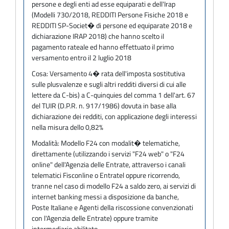
persone e degli enti ad esse equiparati e dell'Irap
(Modelli 730/2018, REDDITI Persone Fisiche 2018 e
REDDITI SP-Societ� di persone ed equiparate 2018 e
dichiarazione IRAP 2018) che hanno scelto il
pagamento rateale ed hanno effettuato il primo
versamento entro il 2 luglio 2018
Cosa:
Versamento 4� rata dell'imposta sostitutiva
sulle plusvalenze e sugli altri redditi diversi di cui alle
lettere da C-bis) a C-quinquies del comma 1 dell'art. 67
del TUIR (D.P.R. n. 917/1986) dovuta in base alla
dichiarazione dei redditi, con applicazione degli interessi
nella misura dello 0,82%
Modalità:
Modello F24 con modalit� telematiche,
direttamente (utilizzando i servizi "F24 web" o "F24
online" dell'Agenzia delle Entrate, attraverso i canali
telematici Fisconline o Entratel oppure ricorrendo,
tranne nel caso di modello F24 a saldo zero, ai servizi di
internet banking messi a disposizione da banche,
Poste Italiane e Agenti della riscossione convenzionati
con l'Agenzia delle Entrate) oppure tramite
intermediario abilitato