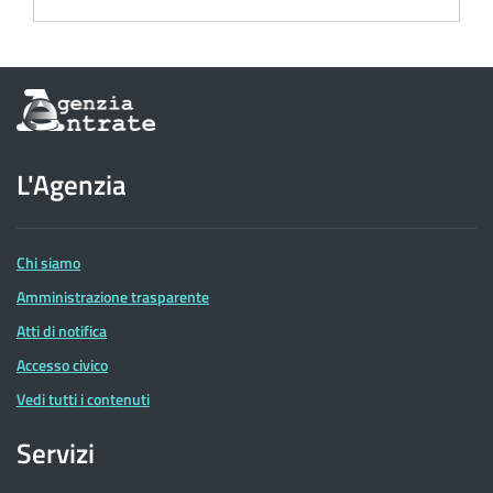
Informazioni
sul
sito
dell'Agenzia
L'Agenzia
delle
Entrate
Chi siamo
Amministrazione trasparente
Atti di notifica
Accesso civico
Vedi tutti i contenuti
Servizi