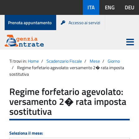
Salta
Lingue
ITA
ENG
DEU
al
disponibili:
contenuto
Menu
Prenota appuntamento
Accesso ai servizi
di
servizio
Apri
menu
Menu
Portale
princip
Agenzia
principale
Ti trovi in:
Home
Scadenzario Fiscale
Mese
Giorno
Entrate
Regime forfetario agevolato: versamento 2� rata imposta
sostitutiva
Regime forfetario agevolato:
versamento 2� rata imposta
sostitutiva
Seleziona il mese: