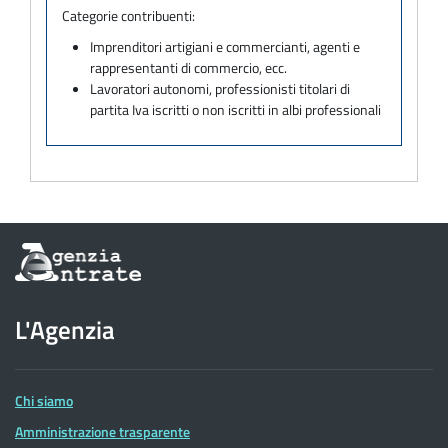
Categorie contribuenti:
Imprenditori artigiani e commercianti, agenti e
rappresentanti di commercio, ecc.
Lavoratori autonomi, professionisti titolari di
partita Iva iscritti o non iscritti in albi professionali
Informazioni
sul
sito
dell'Agenzia
L'Agenzia
delle
Entrate
Chi siamo
Amministrazione trasparente