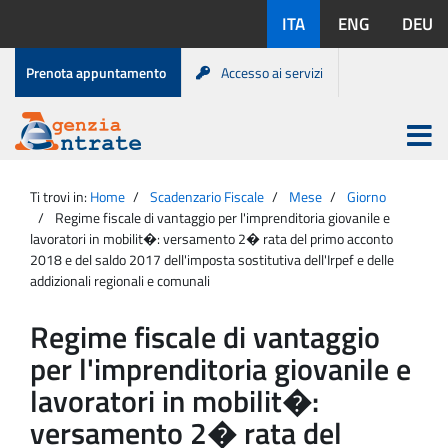
Salta
Lingue
ITA
ENG
DEU
al
disponibili:
contenuto
Menu
Prenota appuntamento
Accesso ai servizi
di
servizio
Apri
menu
Menu
Portale
princip
Agenzia
principale
Ti trovi in:
Home
Scadenzario Fiscale
Mese
Giorno
Entrate
Regime fiscale di vantaggio per l'imprenditoria giovanile e
lavoratori in mobilit�: versamento 2� rata del primo acconto
2018 e del saldo 2017 dell'imposta sostitutiva dell'Irpef e delle
addizionali regionali e comunali
Regime fiscale di vantaggio
per l'imprenditoria giovanile e
lavoratori in mobilit�:
versamento 2� rata del