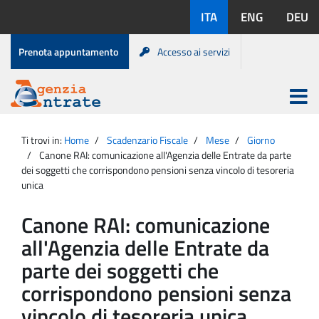
Salta
Lingue
ITA
ENG
DEU
al
disponibili:
contenuto
Menu
Prenota appuntamento
Accesso ai servizi
di
servizio
Apri
menu
Menu
Portale
princip
Agenzia
principale
Ti trovi in:
Home
Scadenzario Fiscale
Mese
Giorno
Entrate
Canone RAI: comunicazione all'Agenzia delle Entrate da parte
dei soggetti che corrispondono pensioni senza vincolo di tesoreria
unica
Canone RAI: comunicazione
all'Agenzia delle Entrate da
parte dei soggetti che
corrispondono pensioni senza
vincolo di tesoreria unica