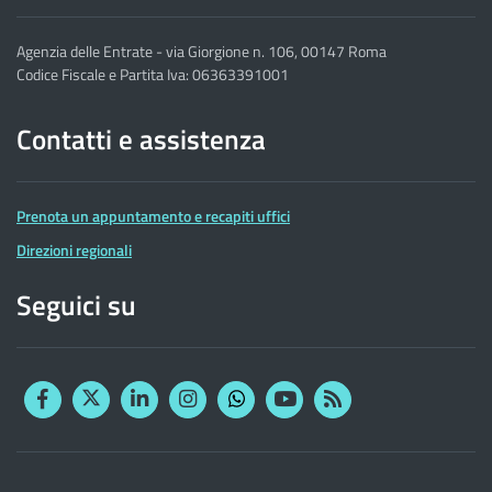
Agenzia delle Entrate - via Giorgione n. 106, 00147 Roma
Codice Fiscale e Partita Iva: 06363391001
Contatti e assistenza
Prenota un appuntamento e recapiti uffici
Direzioni regionali
Seguici su
Facebook
Twitter
Linkedin
Instagram
YouTube
RSS
Whatsapp
Altre