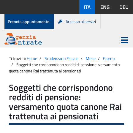
Salta
Lingue
ITA
ENG
DEU
al
disponibili:
contenuto
Menu
Prenota appuntamento
Accesso ai servizi
di
servizio
Apri
menu
Menu
Portale
princip
Agenzia
principale
Ti trovi in:
Home
Scadenzario Fiscale
Mese
Giorno
Entrate
Soggetti che corrispondono redditi di pensione: versamento
quota canone Rai trattenuta ai pensionati
Soggetti che corrispondono
redditi di pensione:
versamento quota canone Rai
trattenuta ai pensionati