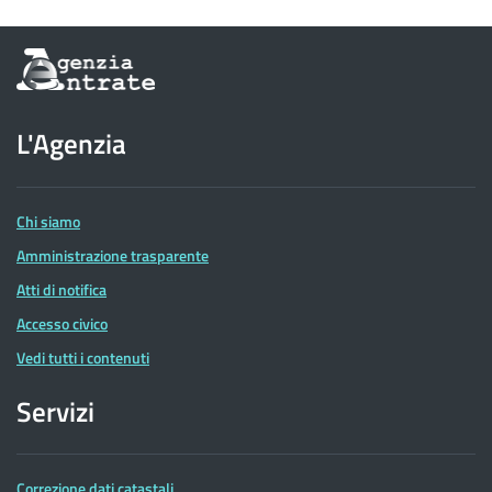
Informazioni
sul
sito
dell'Agenzia
L'Agenzia
delle
Entrate
Chi siamo
Amministrazione trasparente
Atti di notifica
Accesso civico
Vedi tutti i contenuti
Servizi
Correzione dati catastali