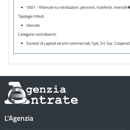
1001 - Ritenute su retribuzioni, pensioni, trasferte, mensilit
Tipologie tributi:
ritenute
Categorie contribuenti:
Societa' di capitali ed enti commerciali, SpA, Srl, Soc. Cooperati
Informazioni
sul
sito
L'Agenzia
dell'Agenzia