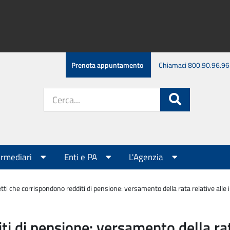
Prenota appuntamento
Chiamaci 800.90.96.96
Cerca
Cerca
nel
sito:
ermediari
Enti e PA
L'Agenzia
tti che corrispondono redditi di pensione: versamento della rata relative alle
ti di pensione: versamento della rat