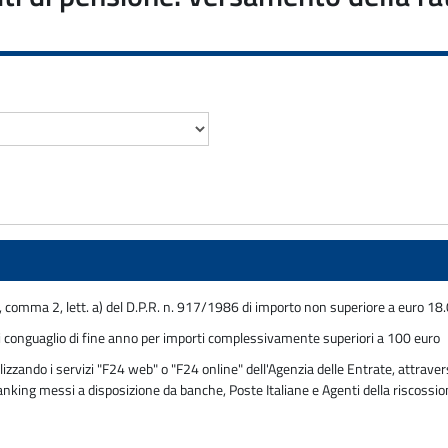
49, comma 2, lett. a) del D.P.R. n. 917/1986 di importo non superiore a euro 1
di conguaglio di fine anno per importi complessivamente superiori a 100 euro
zzando i servizi "F24 web" o "F24 online" dell'Agenzia delle Entrate, attravers
 banking messi a disposizione da banche, Poste Italiane e Agenti della riscossi