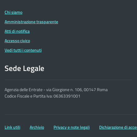
delle
Entrate
Chi siamo
Amministrazione trasparente
Atti di notifica
Accesso civico
Vedi tutti i contenuti
Sede Legale
Agenzia delle Entrate - via Giorgione n. 106, 00147 Roma
Codice Fiscale e Partita Iva: 06363391001
Altre
Link utili
Archivio
Privacy e note legali
Dichiarazione di acce
informazioni