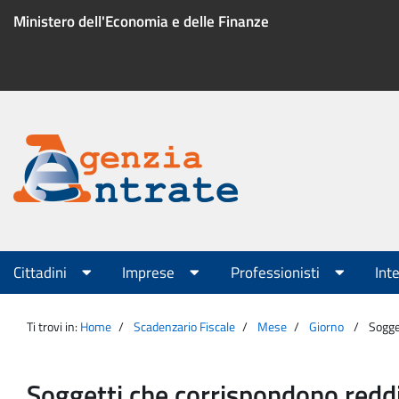
Salta
Ministero dell'Economia e delle Finanze
al
contenuto
Menu
di
servizio
Portale
Agenzia
Menu
Cittadini
Imprese
Professionisti
Int
principale
Entrate
Ti trovi in:
Home
Scadenzario Fiscale
Mese
Giorno
Sogge
Soggetti che corrispondono reddi