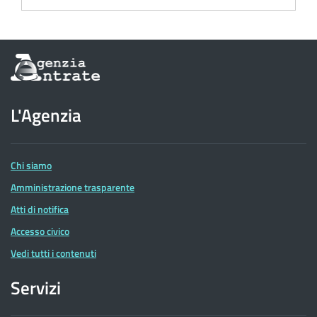
Informazioni
sul
sito
dell'Agenzia
L'Agenzia
delle
Entrate
Chi siamo
Amministrazione trasparente
Atti di notifica
Accesso civico
Vedi tutti i contenuti
Servizi