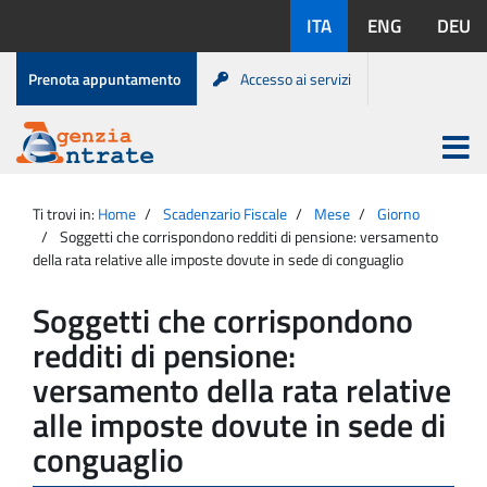
Salta
Lingue
ITA
ENG
DEU
al
disponibili:
contenuto
Menu
Prenota appuntamento
Accesso ai servizi
di
servizio
Apri
menu
Menu
Portale
princip
Agenzia
principale
Ti trovi in:
Home
Scadenzario Fiscale
Mese
Giorno
Entrate
Soggetti che corrispondono redditi di pensione: versamento
della rata relative alle imposte dovute in sede di conguaglio
Soggetti che corrispondono
redditi di pensione:
versamento della rata relative
alle imposte dovute in sede di
conguaglio