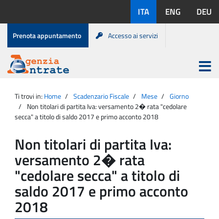
Salta
Lingue
ITA
ENG
DEU
al
disponibili:
contenuto
Menu
Prenota appuntamento
Accesso ai servizi
di
servizio
Apri
menu
Menu
Portale
princip
Agenzia
principale
Ti trovi in:
Home
Scadenzario Fiscale
Mese
Giorno
Entrate
Non titolari di partita Iva: versamento 2� rata "cedolare
secca" a titolo di saldo 2017 e primo acconto 2018
Non titolari di partita Iva:
versamento 2� rata
"cedolare secca" a titolo di
saldo 2017 e primo acconto
2018