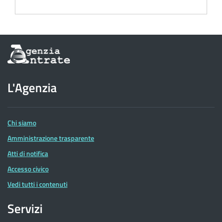
Informazioni
sul
sito
dell'Agenzia
L'Agenzia
delle
Entrate
Chi siamo
Amministrazione trasparente
Atti di notifica
Accesso civico
Vedi tutti i contenuti
Servizi